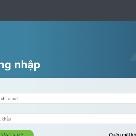
ng nhập
Quên mật k
ĐĂNG NHẬP