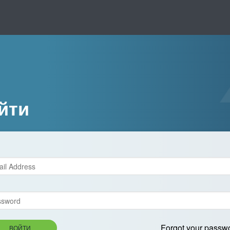
йти
Forgot your passw
ВОЙТИ